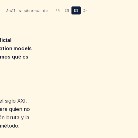
Análisis
Acerca de
FR
EN
ES
ZH
icial
dation models
cimos qué es
l siglo XXI.
ara quien no
ón bruta y la
 método.