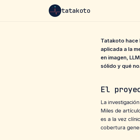
tatakoto
Tatakoto hace le
aplicada a la 
en imagen, LLMs
sólido y qué no
El proye
La investigación
Miles de artícu
es a la vez clín
cobertura gener