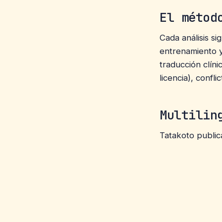
El métod
Cada análisis si
entrenamiento 
traducción clíni
licencia), confl
Multilin
Tatakoto publica