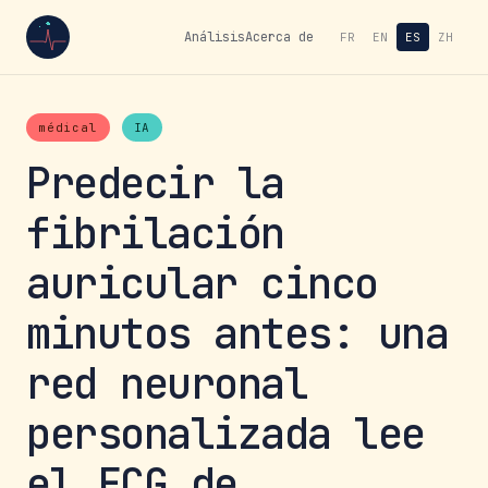
Análisis
Acerca de
FR
EN
ES
ZH
médical
IA
Predecir la
fibrilación
auricular cinco
minutos antes: una
red neuronal
personalizada lee
el ECG de