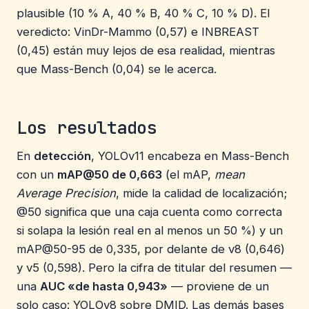
plausible (10 % A, 40 % B, 40 % C, 10 % D). El
veredicto: VinDr-Mammo (0,57) e INBREAST
(0,45) están muy lejos de esa realidad, mientras
que Mass-Bench (0,04) se le acerca.
Los resultados
En
detección
, YOLOv11 encabeza en Mass-Bench
con un
mAP@50 de 0,663
(el mAP,
mean
Average Precision
, mide la calidad de localización;
@50 significa que una caja cuenta como correcta
si solapa la lesión real en al menos un 50 %) y un
mAP@50-95 de 0,335, por delante de v8 (0,646)
y v5 (0,598). Pero la cifra de titular del resumen —
una
AUC «de hasta 0,943»
— proviene de un
solo caso: YOLOv8 sobre DMID. Las demás bases