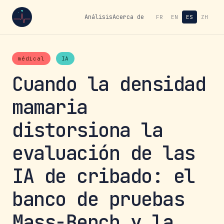
Análisis
Acerca de
FR
EN
ES
ZH
médical
IA
Cuando la densidad
mamaria
distorsiona la
evaluación de las
IA de cribado: el
banco de pruebas
Mass-Bench y la