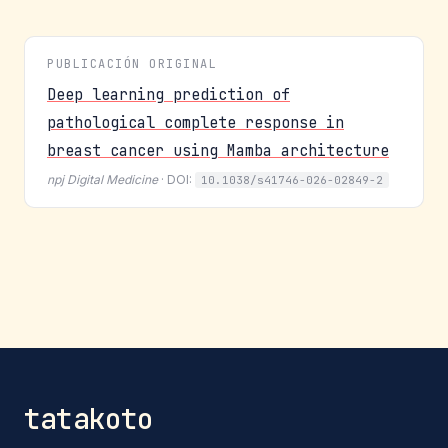
PUBLICACIÓN ORIGINAL
Deep learning prediction of
pathological complete response in
breast cancer using Mamba architecture
npj Digital Medicine
· DOI:
10.1038/s41746-026-02849-2
tatakoto