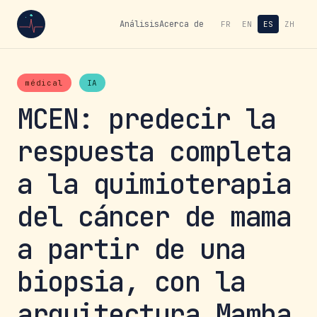
Análisis
Acerca de
FR
EN
ES
ZH
médical
IA
MCEN: predecir la
respuesta completa
a la quimioterapia
del cáncer de mama
a partir de una
biopsia, con la
arquitectura Mamba