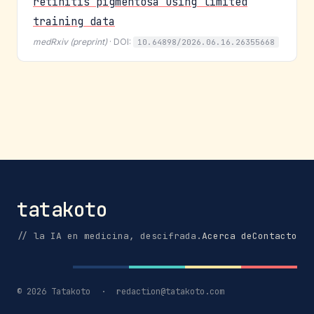
retinitis pigmentosa using limited
training data
medRxiv (preprint)
· DOI:
10.64898/2026.06.16.26355668
tatakoto
// la IA en medicina, descifrada.
Acerca de
Contacto
© 2026 Tatakoto
·
redaction@tatakoto.com