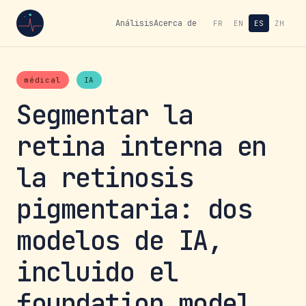
Análisis
Acerca de
FR
EN
ES
ZH
médical
IA
Segmentar la
retina interna en
la retinosis
pigmentaria: dos
modelos de IA,
incluido el
foundation model