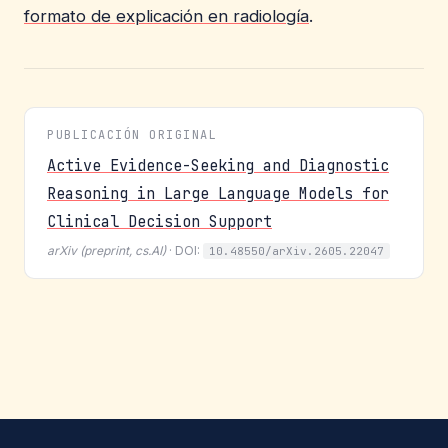
formato de explicación en radiología
.
PUBLICACIÓN ORIGINAL
Active Evidence-Seeking and Diagnostic
Reasoning in Large Language Models for
Clinical Decision Support
arXiv (preprint, cs.AI)
· DOI:
10.48550/arXiv.2605.22047