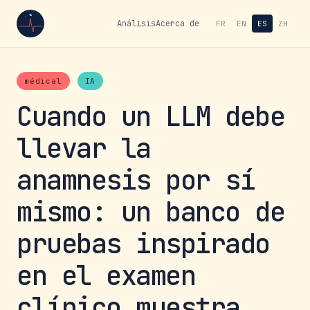
Análisis
Acerca de
FR
EN
ES
ZH
médical
IA
Cuando un LLM debe
llevar la
anamnesis por sí
mismo: un banco de
pruebas inspirado
en el examen
clínico muestra