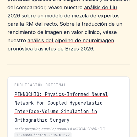
del comparador, véase nuestro
análisis de Liu
2026 sobre un modelo de mezcla de expertos
para la RM del recto
. Sobre la traducción de un
rendimiento de imagen en valor clínico, véase
nuestro
análisis del pipeline de neuroimagen
pronóstica tras ictus de Brzus 2026
.
PUBLICACIÓN ORIGINAL
PINNOCHIO: Physics-Informed Neural
Network for Coupled Hyperelastic
Interface-Volume Simulation in
Orthognathic Surgery
arXiv (preprint, eess.IV ; soumis à MICCAI 2026)
· DOI:
10.48550/arXiv.2606.01572