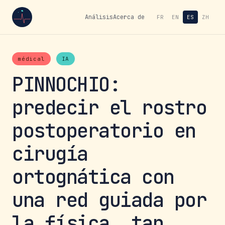
Análisis
Acerca de
FR
EN
ES
ZH
médical
IA
PINNOCHIO:
predecir el rostro
postoperatorio en
cirugía
ortognática con
una red guiada por
la física, tan