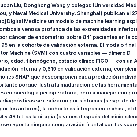
Fudan Liu, Donghong Wang y colegas (Universidad Méd
ou, y Naval Medical University, Shanghái) publican el 
pj Digital Medicine un modelo de machine learning expl
rombosis venosa profunda de las extremidades inferior
 por cáncer de endometrio, sobre 841 pacientes en la c
 95 en la cohorte de validación externa. El modelo final
tor Machine (SVM) con cuatro variables — dímero D
rio, edad, fibrinógeno, estadio clínico FIGO — con un
idación interna y 0,819 en validación externa, comple
ciones SHAP que descomponen cada predicción individ
rtante porque ilustra la maduración de las herramient
es en oncología perioperatoria, pero a manejar con pr
s diagnósticas se realizaron por síntomas (sesgo de de
or los autores), la cohorte es íntegramente china, el 
4 y 48 h tras la cirugía (a veces después del inicio sile
o se reporta ninguna comparación frontal con los score