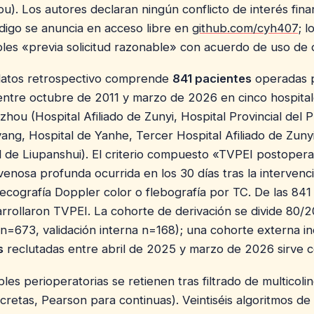
u). Los autores declaran ningún conflicto de interés fina
ódigo se anuncia en acceso libre en
github.com/cyh407
; l
les «previa solicitud razonable» con acuerdo de uso de 
 datos retrospectivo comprende
841 pacientes
operadas 
ntre octubre de 2011 y marzo de 2026 en cinco hospital
zhou (Hospital Afiliado de Zunyi, Hospital Provincial del 
ang, Hospital de Yanhe, Tercer Hospital Afiliado de Zunyi
l de Liupanshui). El criterio compuesto «TVPEI postoper
venosa profunda ocurrida en los 30 días tras la intervenc
ecografía Doppler color o flebografía por TC. De las 841
rrollaron TVPEI. La cohorte de derivación se divide 80/2
n=673, validación interna n=168); una cohorte externa i
s
reclutadas entre abril de 2025 y marzo de 2026 sirve 
ables perioperatorias se retienen tras filtrado de multicoli
retas, Pearson para continuas). Veintiséis algoritmos de c