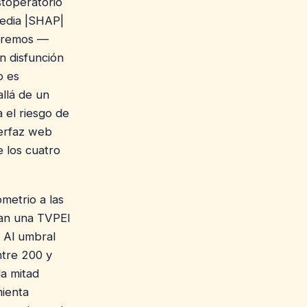
stoperatorio
media |SHAP|
xtremos —
n disfunción
o es
allá de un
 el riesgo de
terfaz web
 los cuatro
metrio a las
ían una TVPEI
. Al umbral
ntre 200 y
la mitad
mienta