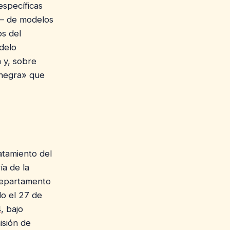
específicas
 — de modelos
os del
odelo
a y, sobre
 negra» que
atamiento del
ía de la
Departamento
do el 27 de
4
, bajo
isión de