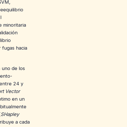
 SVM,
eequilibrio
l
 minoritaria
lidación
ibrio
 fugas hacia
a uno de los
iento-
entre 24 y
rt Vector
ptimo en un
abitualmente
(
SHapley
tribuye a cada