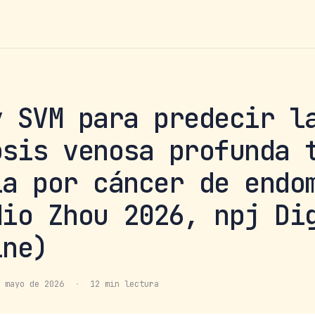
y SVM para predecir l
osis venosa profunda 
ía por cáncer de endo
dio Zhou 2026, npj Di
ine)
 mayo de 2026
·
12 min lectura