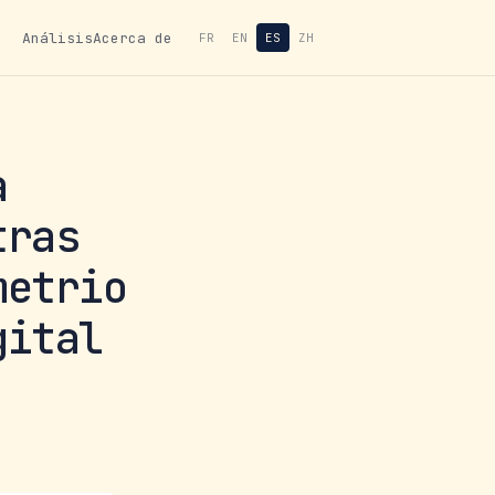
Análisis
Acerca de
FR
EN
ES
ZH
a
tras
metrio
gital