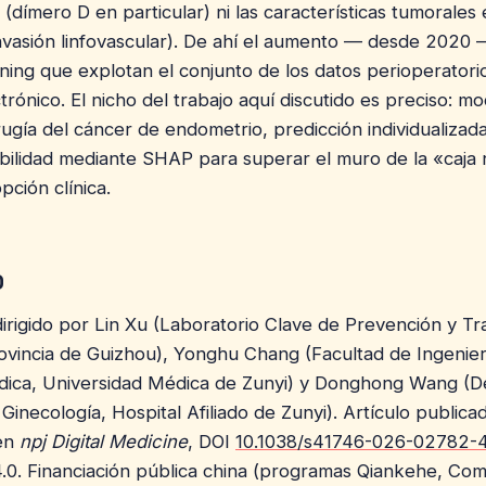
(dímero D en particular) ni las características tumorales 
invasión linfovascular). De ahí el aumento — desde 2020
ning que explotan el conjunto de los datos perioperatori
rónico. El nicho del trabajo aquí discutido es preciso: m
rugía del cáncer de endometrio, predicción individualizad
abilidad mediante SHAP para superar el muro de la «caja
pción clínica.
o
dirigido por Lin Xu (Laboratorio Clave de Prevención y Tr
ovincia de Guizhou), Yonghu Chang (Facultad de Ingenier
dica, Universidad Médica de Zunyi) y Donghong Wang (
 Ginecología, Hospital Afiliado de Zunyi). Artículo publica
en
npj Digital Medicine
, DOI
10.1038/s41746-026-02782-
4.0. Financiación pública china (programas Qiankehe, Com