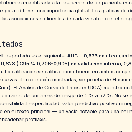
tribución cuantificada a la predicción de un paciente co
 para obtener una importancia global. Las gráficas de 
las asociaciones no lineales de cada variable con el ries
ltados
ML reportado es el siguiente:
AUC = 0,823 en el conjunt
0,828 (IC95 % 0,706–0,905) en validación interna, 0,81
a
. La calibración se califica como buena en ambos conjun
(curvas de calibración mostradas, sin prueba de Hosme
rier). El Análisis de Curva de Decisión (DCA) muestra un 
n un rango de umbrales de riesgo de 5 % a 52 %. No se 
sensibilidad, especificidad, valor predictivo positivo ni neg
o en el texto principal — un vacío notable para una herr
encadenar profilaxis.