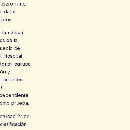
nciero ni no
os datos
datos.
por cáncer
es de la
Pueblo de
, Hospital
atoria» agrupa
ión y
 pacientes,
0
ndependiente
como prueba.
nealidad (V de
lasificación