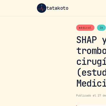
tatakoto
médical
IA
SHAP 
tromb
cirug
(estu
Medic
Publicado el 27 de