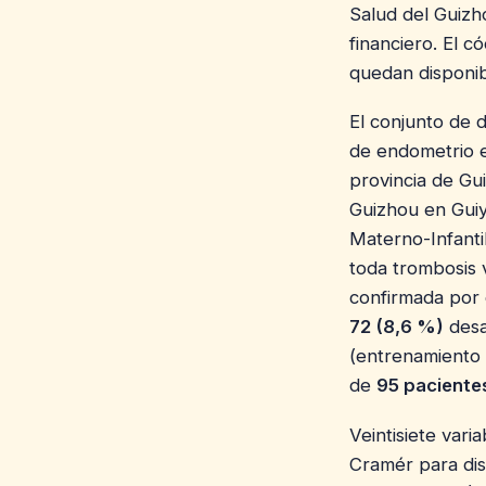
Salud del Guizho
financiero. El c
quedan disponib
El conjunto de
de endometrio e
provincia de Gui
Guizhou en Guiy
Materno-Infanti
toda trombosis 
confirmada por 
72 (8,6 %)
desa
(entrenamiento 
de
95 paciente
Veintisiete vari
Cramér para disc