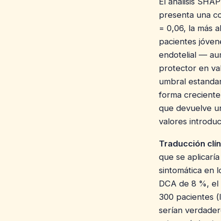
El análisis SHAP
presenta una co
= 0,06, la más 
pacientes jóven
endotelial — au
protector en va
umbral estandar
forma creciente
que devuelve un
valores introduc
Traducción clín
que se aplicarí
sintomática en 
DCA de 8 %, el 
300 pacientes (
serían verdadero