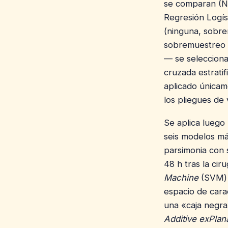
se comparan (N
Regresión Logíst
(ninguna, sobr
sobremuestreo a
— se selecciona
cruzada estratif
aplicado únicam
los pliegues de 
Se aplica luego
seis modelos má
parsimonia con 
48 h tras la ciru
Machine
(SVM) 
espacio de cara
una «caja negra
Additive exPlan