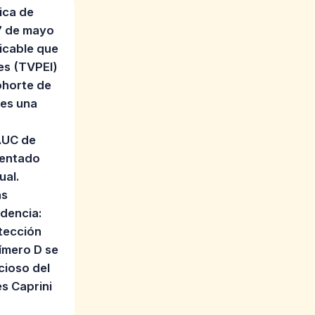
ica de
27 de mayo
icable que
es (TVPEI)
ohorte de
 es una
 AUC de
mentado
ual.
as
udencia:
tección
dímero D se
ncioso del
s Caprini