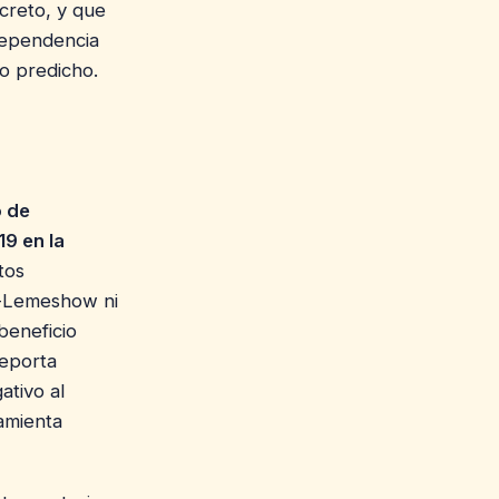
ncreto, y que
dependencia
go predicho.
o de
9 en la
tos
r-Lemeshow ni
beneficio
reporta
ativo al
amienta