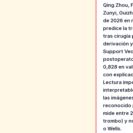
Qing Zhou, 
Zunyi, Guizh
de 2026 en n
predice la t
tras cirugía
derivación y
Support Vec
postoperato
0,828 en val
con explica
Lectura impo
interpretabl
las imágene
reconocido p
mide entre 2
trombo) y n
o Wells.