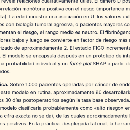
 revela relaciones cualitativamente útiles. El dímero D po
rrelación monótona positiva con el riesgo (importancia 
alta). La edad muestra una asociación en U: los valores e
es con biología tumoral agresiva, o pacientes mayores co
mentan el riesgo, el rango medio es neutro. El fibrinógen
lores bajos y luego se convierte en factor de riesgo más 
izado de aproximadamente 2. El estadio FIGO incrementa
. El modelo se encapsula después en un prototipo de in
a probabilidad individual y un
force plot
SHAP a partir de
idos.
ica.
Sobre 1.000 pacientes operadas por cáncer de endo
a este modelo en rutina, aproximadamente 86 desarrollar
los 30 días postoperatorios según la tasa base observada
modelo clasificaría probablemente como «alto riesgo» e
la cifra exacta no se da), de las cuales aproximadamente 
s positivos. En la práctica, desplegada tal cual, la herra