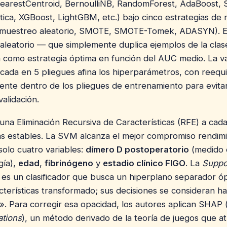
earestCentroid, BernoulliNB, RandomForest, AdaBoost,
ica, XGBoost, LightGBM, etc.) bajo cinco estrategias de r
emuestreo aleatorio, SMOTE, SMOTE-Tomek, ADASYN). E
leatorio — que simplemente duplica ejemplos de la clase
 como estrategia óptima en función del AUC medio. La va
icada en 5 pliegues afina los hiperparámetros, con reequil
ente dentro de los pliegues de entrenamiento para evitar
validación.
 una Eliminación Recursiva de Características (RFE) a cad
s estables. La SVM alcanza el mejor compromiso rendim
solo cuatro variables:
dímero D postoperatorio
(medido 
gía),
edad
,
fibrinógeno
y
estadio clínico FIGO
. La
Suppo
es un clasificador que busca un hiperplano separador ó
cterísticas transformado; sus decisiones se consideran h
». Para corregir esa opacidad, los autores aplican SHAP 
ations
), un método derivado de la teoría de juegos que a