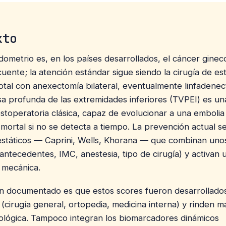
xto
dometrio es, en los países desarrollados, el cáncer ginec
uente; la atención estándar sigue siendo la cirugía de est
total con anexectomía bilateral, eventualmente linfadenec
a profunda de las extremidades inferiores (TVPEI) es un
stoperatoria clásica, capaz de evolucionar a una emboli
mortal si no se detecta a tiempo. La prevención actual s
 estáticos — Caprini, Wells, Khorana — que combinan un
antecedentes, IMC, anestesia, tipo de cirugía) y activan u
 mecánica.
n documentado es que estos scores fueron desarrollado
(cirugía general, ortopedia, medicina interna) y rinden m
ológica. Tampoco integran los biomarcadores dinámicos