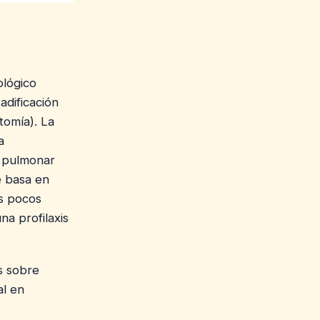
ológico
adificación
tomía). La
a
a pulmonar
e basa en
os pocos
na profilaxis
s sobre
al en