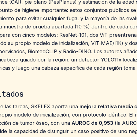
ce (OAI), pie plano (PesPlanus) y estimación de la eda
unto de higiene importante: estos conjuntos públicos s
iento para evitar cualquier fuga, y la mayoría de las eva
a muestra de prueba apartada (10 %) dentro de cada con
ara con cinco modelos: ResNet-101, dos ViT preentren
ido su propio modelo de inicialización, ViT-MAE/I1K) y d
pervisados, BiomedCLIP y Radio-DINO. Los autores añad
ticabeza guiado por la región: un detector YOLO11x locali
icas y luego una cabeza específica de cada región toma 
ltados
de las tareas, SKELEX aporta una
mejora relativa media 
opio modelo de inicialización, con protocolo idéntico. El
ección de tumor óseo, con una
AUROC de 0,953
(la AUROC
de la capacidad de distinguir un caso positivo de uno neg