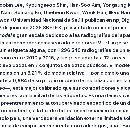
Soobin Lee, Kyoungseob Shin, Han-Soo Kim, Yongsung 
 Nam, Somang Ko, Daeheon Kwon, Wook Huh, Ilkyu Han
n (Universidad Nacional de Seúl) publican en npj Digi
 2 de junio de 2026 SKELEX, presentado como el primer
model
a gran escala dedicado a las radiografías del apa
Un autoencoder enmascarado con dorsal ViT-Large se
sin etiqueta alguna, con 1 296 540 radiografías de un s
eano entre 2010 y 2016, y luego se adapta a 12 tareas
s evaluadas en 7 conjuntos de datos públicos. El model
encias en un 6,21 % de media relativa —por ejemplo un
nte a 0,884 de su propio modelo de inicialización en la
eo—, está mejor calibrado que sus competidores y alca
 mejores con la mitad de las etiquetas. Es una demostra
el preentrenamiento autosupervisado específico de un 
 no obstante, a la luz de datos de entrenamiento de un
solo país, una verdadera validación externa limitada so
sencia de comparación directa con radiólogos, una reso