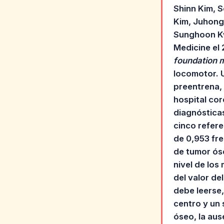
Shinn Kim, 
Kim, Juhong
Sunghoon Kwo
Medicine el
foundation 
locomotor. 
preentrena, 
hospital cor
diagnóstica
cinco refer
de 0,953 fre
de tumor ós
nivel de los
del valor d
debe leerse,
centro y un 
óseo, la au