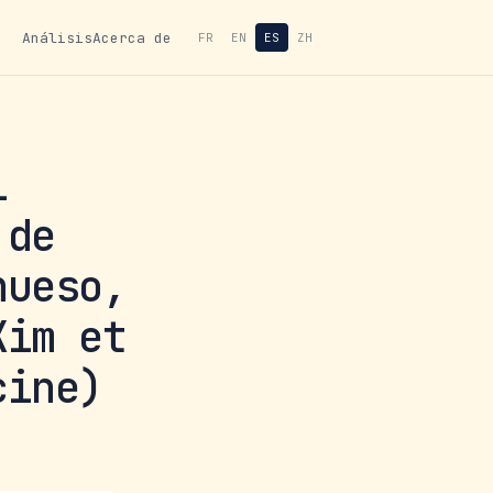
Análisis
Acerca de
FR
EN
ES
ZH
l
 de
hueso,
Kim et
cine)