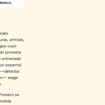
émico.
arato
as, artrosis,
ogos cuyo
ndo promete
o entrenado
 un experto)
a —detectar
mor— exige
.
 Primero se
éndole