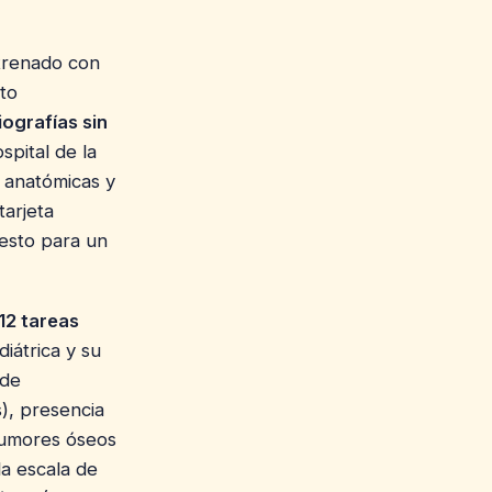
trenado con
to
iografías sin
spital de la
 anatómicas y
tarjeta
esto para un
12 tareas
iátrica y su
 de
), presencia
 tumores óseos
la escala de