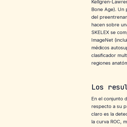
Kellgren-Lawren
Bone Age). Un p
del preentrenam
hacen sobre un
SKELEX se comp
ImageNet (inclu
médicos autosu
clasificador mul
regiones anatóm
Los resu
En el conjunto 
respecto a su pr
claro es la det
la curva ROC, mi