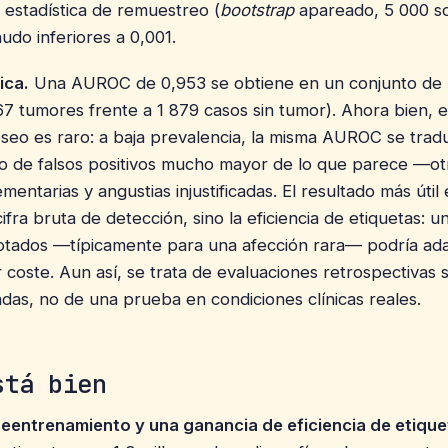
estadística de remuestreo (
bootstrap
apareado, 5 000 so
udo inferiores a 0,001.
ica.
Una AUROC de 0,953 se obtiene en un conjunto de
867 tumores frente a 1 879 casos sin tumor). Ahora bien, 
óseo es raro: a baja prevalencia, la misma AUROC se tra
 de falsos positivos mucho mayor de lo que parece —ot
ntarias y angustias injustificadas. El resultado más útil 
cifra bruta de detección, sino la eficiencia de etiquetas: u
tados —típicamente para una afección rara— podría ada
coste. Aun así, se trata de evaluaciones retrospectivas 
das, no de una prueba en condiciones clínicas reales.
stá bien
reentrenamiento y una ganancia de eficiencia de etiqu