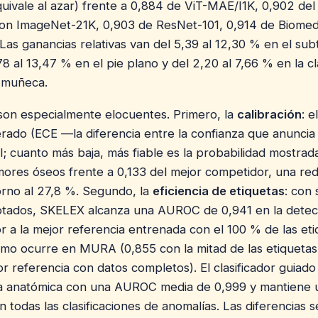
quivale al azar) frente a 0,884 de ViT-MAE/I1K, 0,902 del
on ImageNet-21K, 0,903 de ResNet-101, 0,914 de Biome
Las ganancias relativas van del 5,39 al 12,30 % en el sub
8 al 13,47 % en el pie plano y del 2,20 al 7,66 % en la cl
e muñeca.
son especialmente elocuentes. Primero, la
calibración
: e
erado (ECE —la diferencia entre la confianza que anuncia
l; cuanto más baja, más fiable es la probabilidad mostrad
mores óseos frente a 0,133 del mejor competidor, una re
torno al 27,8 %. Segundo, la
eficiencia de etiquetas
: con 
notados, SKELEX alcanza una AUROC de 0,941 en la detec
 a la mejor referencia entrenada con el 100 % de las eti
smo ocurre en MURA (0,855 con la mitad de las etiquetas,
r referencia con datos completos). El clasificador guiado
zona anatómica con una AUROC media de 0,999 y mantien
n todas las clasificaciones de anomalías. Las diferencias 