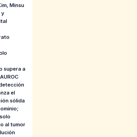
Kim, Minsu
 y
tal
rato
olo
o supera a
a AUROC
 detección
nza el
ción sólida
dominio;
 solo
lo al tumor
lución