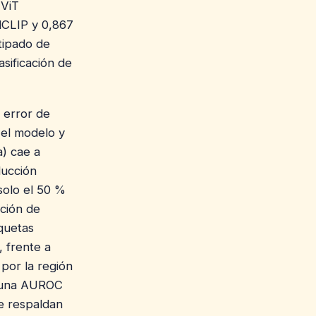
 ViT
dCLIP y 0,867
tipado de
asificación de
l error de
 el modelo y
a) cae a
ducción
solo el 50 %
ción de
quetas
 frente a
 por la región
e una AUROC
se respaldan