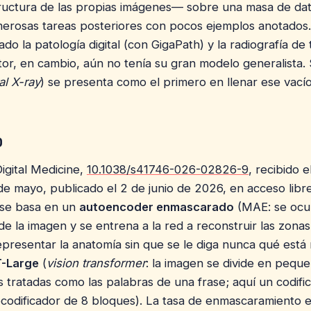
ructura de las propias imágenes— sobre una masa de dat
erosas tareas posteriores con pocos ejemplos anotados.
do la patología digital (con GigaPath) y la radiografía de 
or, en cambio, aún no tenía su gran modelo generalista
l X-ray
) se presenta como el primero en llenar ese vacío
o
Digital Medicine,
10.1038/s41746-026-02826-9
, recibido 
e mayo, publicado el 2 de junio de 2026, en acceso libre
se basa en un
autoencoder enmascarado
(MAE: se ocul
e la imagen y se entrena a la red a reconstruir las zonas
epresentar la anatomía sin que se le diga nunca qué está 
T-Large
(
vision transformer
: la imagen se divide en peque
s tratadas como las palabras de una frase; aquí un codif
codificador de 8 bloques). La tasa de enmascaramiento e