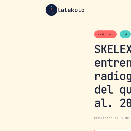
tatakoto
médical
IA
SKELE
entre
radio
del q
al. 2
Publicado el 3 de 