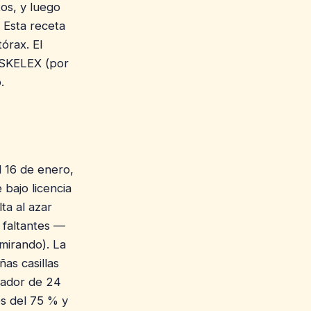
os, y luego
 Esta receta
tórax. El
. SKELEX (por
.
el 16 de enero,
 bajo licencia
ta al azar
 faltantes —
mirando). La
ñas casillas
icador de 24
s del 75 % y