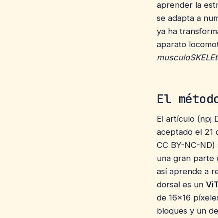
aprender la est
se adapta a num
ya ha transforma
aparato locomot
musculoSKELEta
El métod
El artículo (npj 
aceptado el 21 d
CC BY-NC-ND) 
una gran parte d
así aprende a r
dorsal es un
Vi
de 16×16 píxele
bloques y un de