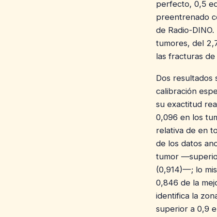
perfecto, 0,5 e
preentrenado c
de Radio-DINO. 
tumores, del 2,7
las fracturas d
Dos resultados 
calibración esp
su exactitud rea
0,096 en los tu
relativa de en 
de los datos a
tumor —superior
(0,914)—; lo mi
0,846 de la mejo
identifica la 
superior a 0,9 e