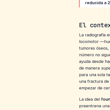
reducida a 
El conte
La radiografía 
locomotor —hues
tumores óseos, 
número no sigue
ayuda desde ha
de manera
supe
para una sola t
una fractura de
empezar de cero
La idea del
fou
preentrena una