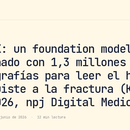
X: un foundation mode
nado con 1,3 millones
grafías para leer el 
uiste a la fractura (
026, npj Digital Medi
junio de 2026
·
12 min lectura