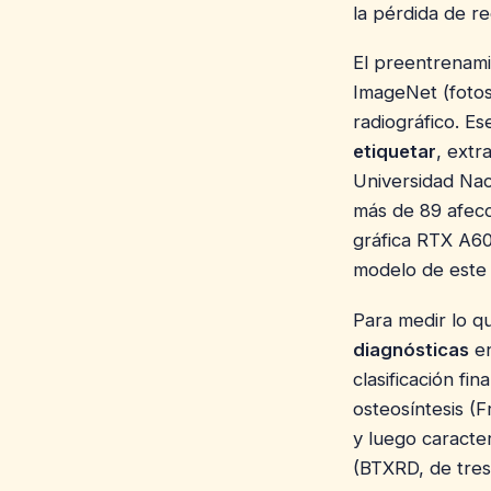
la pérdida de re
El preentrenam
ImageNet (fotos
radiográfico. E
etiquetar
, extr
Universidad Nac
más de 89 afecc
gráfica RTX A6
modelo de este
Para medir lo q
diagnósticas
e
clasificación f
osteosíntesis (
y luego caracte
(BTXRD, de tres 