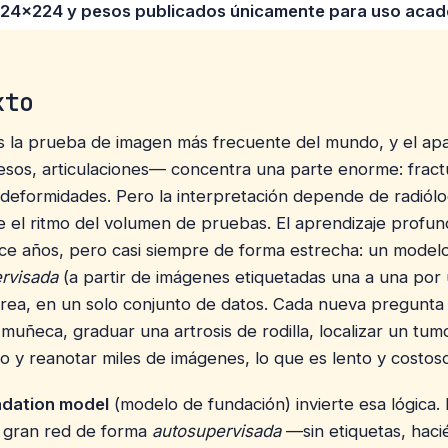
224×224 y pesos publicados únicamente para uso acad
xto
es la prueba de imagen más frecuente del mundo, y el ap
os, articulaciones— concentra una parte enorme: fractur
deformidades. Pero la interpretación depende de radiól
 el ritmo del volumen de pruebas. El aprendizaje profu
ce años, pero casi siempre de forma estrecha: un model
rvisada
(a partir de imágenes etiquetadas una a una por
area, en un solo conjunto de datos. Cada nueva pregunt
 muñeca, graduar una artrosis de rodilla, localizar un tu
 y reanotar miles de imágenes, lo que es lento y costoso
ndation model
(modelo de fundación) invierte esa lógica.
 gran red de forma
autosupervisada
—sin etiquetas, haci