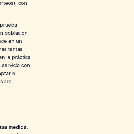
rteos), con
 prueba
en población
duce en un
ras tantas
en la práctica
n servicio con
ptar el
sobre
etas medida.