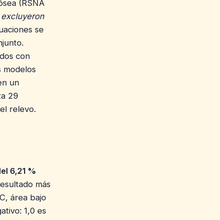
d ósea (RSNA
e
excluyeron
luaciones se
junto.
ados con
os modelos
en un
za 29
el relevo.
del 6,21 %
 resultado más
, área bajo
ativo: 1,0 es