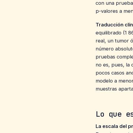
con una prueba 
p-valores a men
Traducción clín
equilibrado (1 
real, un tumor 
número absoluto
pruebas compleme
no es, pues, la 
pocos casos ano
modelo a menor 
muestras aparta
Lo que e
La escala del p