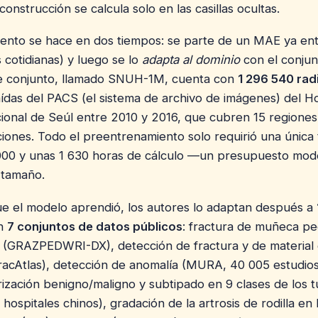
construcción se calcula solo en las casillas ocultas.
iento se hace en dos tiempos: se parte de un MAE ya en
 cotidianas) y luego se lo
adapta al dominio
con el conjun
se conjunto, llamado SNUH-1M, cuenta con
1 296 540 rad
aídas del PACS (el sistema de archivo de imágenes) del Ho
ional de Seúl entre 2010 y 2016, que cubren 15 regiones
iones. Todo el preentrenamiento solo requirió una única 
000 y unas 1 630 horas de cálculo —un presupuesto mod
 tamaño.
ue el modelo aprendió, los autores lo adaptan después a
n
7 conjuntos de datos públicos
: fractura de muñeca ped
ina (GRAZPEDWRI-DX), detección de fractura y de material
FracAtlas), detección de anomalía (MURA, 40 005 estudios
rización benigno/maligno y subtipado en 9 clases de los
hospitales chinos), gradación de la artrosis de rodilla en 