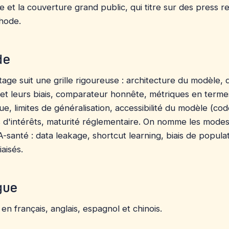
e et la couverture grand public, qui titre sur des press r
hode.
de
ge suit une grille rigoureuse : architecture du modèle,
et leurs biais, comparateur honnête, métriques en term
que, limites de généralisation, accessibilité du modèle (cod
its d'intérêts, maturité réglementaire. On nomme les mode
IA-santé : data leakage, shortcut learning, biais de populat
aisés.
gue
en français, anglais, espagnol et chinois.