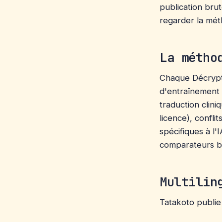
publication brut
regarder la mét
La métho
Chaque Décrypta
d'entraînement 
traduction clini
licence), confl
spécifiques à l'
comparateurs bi
Multilin
Tatakoto publie 