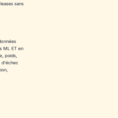
eleases sans
 données
es ML ET en
e, poids,
s d'échec
ion,