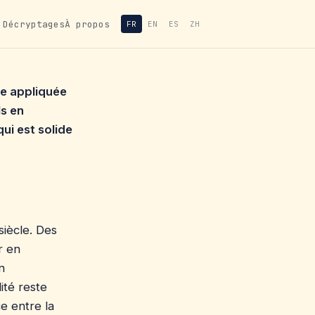
Décryptages
À propos
FR
EN
ES
ZH
lle appliquée
ls en
qui est solide
iècle. Des
r en
n
ité reste
ce entre la