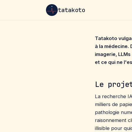
tatakoto
Tatakoto vulgari
à la médecine.
imagerie, LLMs c
et ce qui ne l'e
Le proje
La recherche IA
milliers de pap
pathologie numé
raisonnement cl
illisible pour q