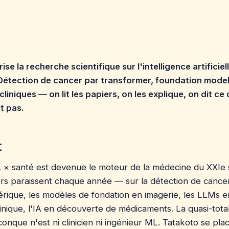
se la recherche scientifique sur l'intelligence artificie
 Détection de cancer par transformer, foundation mode
liniques — on lit les papiers, on les explique, on dit ce 
st pas.
t
 × santé est devenue le moteur de la médecine du XXIe s
iers paraissent chaque année — sur la détection de cance
rique, les modèles de fondation en imagerie, les LLMs e
inique, l'IA en découverte de médicaments. La quasi-total
uiconque n'est ni clinicien ni ingénieur ML. Tatakoto se pla