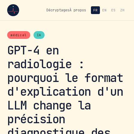
Décryptages
À propos
FR
EN
ES
ZH
médical
IA
GPT-4 en
radiologie :
pourquoi le format
d'explication d'un
LLM change la
précision
diagnostique des