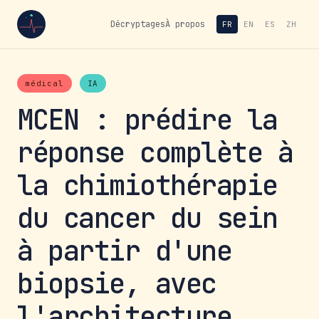
Décryptages
À propos
FR
EN
ES
ZH
médical
IA
MCEN : prédire la
réponse complète à
la chimiothérapie
du cancer du sein
à partir d'une
biopsie, avec
l'architecture