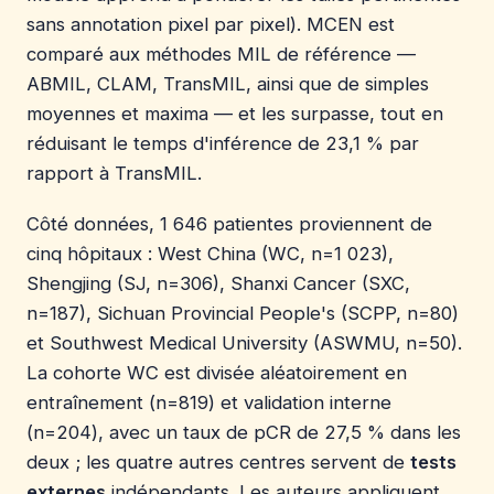
sans annotation pixel par pixel). MCEN est
comparé aux méthodes MIL de référence —
ABMIL, CLAM, TransMIL, ainsi que de simples
moyennes et maxima — et les surpasse, tout en
réduisant le temps d'inférence de 23,1 % par
rapport à TransMIL.
Côté données, 1 646 patientes proviennent de
cinq hôpitaux : West China (WC, n=1 023),
Shengjing (SJ, n=306), Shanxi Cancer (SXC,
n=187), Sichuan Provincial People's (SCPP, n=80)
et Southwest Medical University (ASWMU, n=50).
La cohorte WC est divisée aléatoirement en
entraînement (n=819) et validation interne
(n=204), avec un taux de pCR de 27,5 % dans les
deux ; les quatre autres centres servent de
tests
externes
indépendants. Les auteurs appliquent