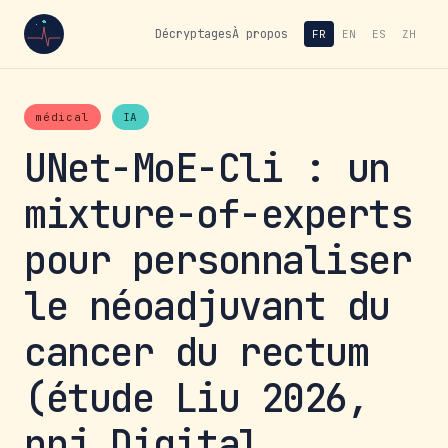
Décryptages
À propos
FR
EN
ES
ZH
médical
IA
UNet-MoE-Cli : un
mixture-of-experts
pour personnaliser
le néoadjuvant du
cancer du rectum
(étude Liu 2026,
npj Digital