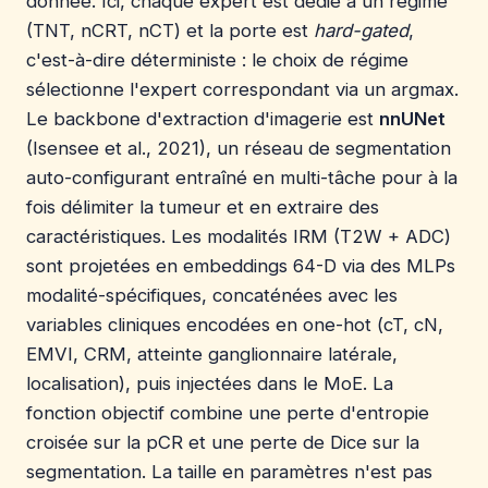
donnée. Ici, chaque expert est dédié à un régime
(TNT, nCRT, nCT) et la porte est
hard-gated
,
c'est-à-dire déterministe : le choix de régime
sélectionne l'expert correspondant via un argmax.
Le backbone d'extraction d'imagerie est
nnUNet
(Isensee et al., 2021), un réseau de segmentation
auto-configurant entraîné en multi-tâche pour à la
fois délimiter la tumeur et en extraire des
caractéristiques. Les modalités IRM (T2W + ADC)
sont projetées en embeddings 64-D via des MLPs
modalité-spécifiques, concaténées avec les
variables cliniques encodées en one-hot (cT, cN,
EMVI, CRM, atteinte ganglionnaire latérale,
localisation), puis injectées dans le MoE. La
fonction objectif combine une perte d'entropie
croisée sur la pCR et une perte de Dice sur la
segmentation. La taille en paramètres n'est pas