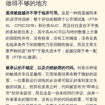
做得不够的地方
基准被超越并不等于临床可用。
这是一种因遗漏而来
的
误导性指标
：整个评估依赖两个公开测试集（PTB-
XL、CPSC2018）和分类AUC，而且往往是在不平衡
的多标签任务上，其中高AUC可以与绝对数量上大量
的假阳性并存。没有校准，没有工作阈值，没有在真
实临床条件下的前瞻性乃至回顾性验证。而且文章主
要声称的是"持平"于最先进水平；超越仅限于单一配
置（PTB-XL微调）。
被承认的不稳定，以及仍然缺席的代码。
对表示坍缩
的敏感并非仅是趣闻：它意味着结果依赖于微妙的设
置，一位重新运行训练的从业者可能正好落到某次失
败的试验上。然而在发表之时，代码被宣布为"即将公
开"却并未提供，而且这是一份未经同行评议、由单一
作者署名的预印本。没有公开的代码或权重，可复现