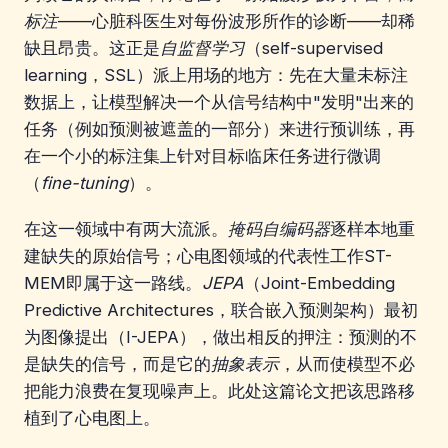
标注
——心脏科医生对每份波形所作的诊断——却稀
缺且昂贵。这正是
自监督学习
（self-supervised
learning，SSL）派上用场的地方：先在大量未标注
数据上，让模型解决一个从信号结构中"发明"出来的
任务（例如预测被遮盖的一部分）来进行预训练，再
在一个小的标注集上针对目标临床任务进行微调
（
fine-tuning
）。
在这一领域中有两大流派。
掩码自编码器
逐样本地重
建缺失的原始信号；心电图领域的代表性工作ST-
MEM即属于这一路线。
JEPA
（Joint-Embedding
Predictive Architectures，联合嵌入预测架构）最初
为图像提出（I-JEPA），做出相反的押注：预测的不
是缺失的信号，而是它的
抽象表示
，从而使模型不必
把能力浪费在复现噪声上。此处这篇论文把该思路移
植到了心电图上。