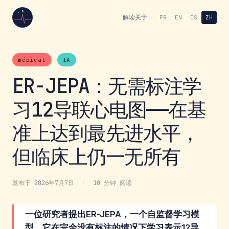
解读
关于
FR
EN
ES
ZH
médical
IA
ER-JEPA：无需标注学
习12导联心电图——在基
准上达到最先进水平，
但临床上仍一无所有
发布于 2026年7月7日
·
10 分钟 阅读
一位研究者提出ER-JEPA，一个自监督学习模
型，它在完全没有标注的情况下学习表示12导