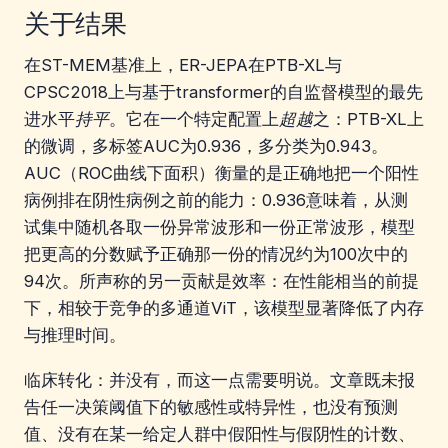
关于结果
在ST-MEM基准上，ER-JEPA在PTB-XL与
CPSC2018上与基于transformer的自监督模型的最先
进水平
持平
。它在一个特定配置上
超越
之：PTB-XL上
的微调，多标签AUC为0.936，多分类为0.943。
AUC（ROC曲线下面积）衡量的是正确地把一个阳性
病例排在阴性病例之前的能力：0.936意味着，从测
试集中随机各取一份异常波形和一份正常波形，模型
把更高的分数赋予正确那一份的情况约为100次中的
94次。所声称的另一贡献是效率：在性能相当的前提
下，相较于竞争的多通道ViT，该模型显著降低了内存
与推理时间。
临床转化：并没有，而这一点需要明说。文章既未报
告任一决策阈值下的敏感性或特异性，也没有预测
值、没有在某一给定人群中假阳性与假阴性的计数、