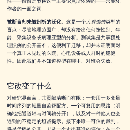
性——恰恰是节俭这一主要论点所依赖的——只能凭
作者的一面之词。
被断言却未被剖析的泛化。
这是一个
人群偏倚
类型的
盲点：尽管地理范围广，却没有给出任何按性别、年
龄、采集设备或病理亚型的分析。测试集是共享预处
理惯例的公开基准，这便利了迁移，却并未证明面对
一个真正未见过的医院、心电设备或人群时的稳健
性。因此我们并不知道模型在哪里、对谁会失效。
它改变了什么
对研究界而言，其贡献清晰而有限：一套用于多变量
时间序列的轻量自监督配方、一个可复用的思路（明
确地把通道轴与时间轴分开），以及对一种他人也会
遇到的不稳定的坦诚提示。接下来唯一可信的裁判，
将是代码的公开，以及一个走出基准的评估：在一个