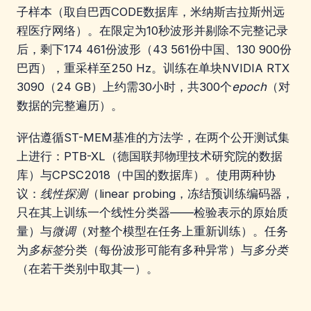
子样本（取自巴西CODE数据库，米纳斯吉拉斯州远
程医疗网络）。在限定为10秒波形并剔除不完整记录
后，剩下174 461份波形（43 561份中国、130 900份
巴西），重采样至250 Hz。训练在单块NVIDIA RTX
3090（24 GB）上约需30小时，共300个
epoch
（对
数据的完整遍历）。
评估遵循ST-MEM基准的方法学，在两个公开测试集
上进行：PTB-XL（德国联邦物理技术研究院的数据
库）与CPSC2018（中国的数据库）。使用两种协
议：
线性探测
（linear probing，冻结预训练编码器，
只在其上训练一个线性分类器——检验表示的原始质
量）与
微调
（对整个模型在任务上重新训练）。任务
为
多标签
分类（每份波形可能有多种异常）与
多分类
（在若干类别中取其一）。