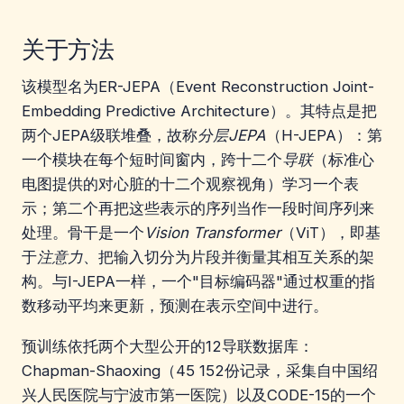
关于方法
该模型名为ER-JEPA（Event Reconstruction Joint-
Embedding Predictive Architecture）。其特点是把
两个JEPA级联堆叠，故称
分层JEPA
（H-JEPA）：第
一个模块在每个短时间窗内，跨十二个
导联
（标准心
电图提供的对心脏的十二个观察视角）学习一个表
示；第二个再把这些表示的序列当作一段时间序列来
处理。骨干是一个
Vision Transformer
（ViT），即基
于
注意力
、把输入切分为片段并衡量其相互关系的架
构。与I-JEPA一样，一个"目标编码器"通过权重的指
数移动平均来更新，预测在表示空间中进行。
预训练依托两个大型公开的12导联数据库：
Chapman-Shaoxing（45 152份记录，采集自中国绍
兴人民医院与宁波市第一医院）以及CODE-15的一个