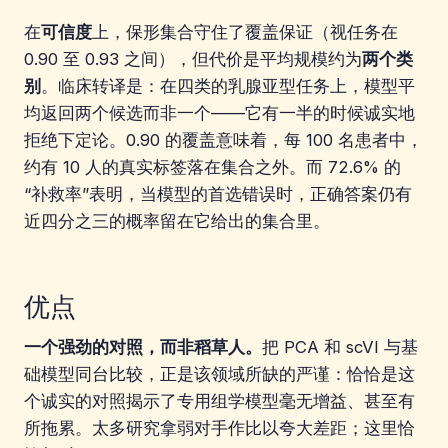
在
可信度
上，保形集合守住了覆盖保证（视任务在
0.90 至 0.93 之间），但代价是平均规模约为
两个类
别
。临床转译是：在四类的乳腺亚型任务上，模型平
均返回两个候选而非一个——它有一半的时候诚实地
拒绝下定论。0.90 的覆盖意味着，每 100 名患者中，
约有 10 人的真实标签落在集合之外。而 72.6% 的
“补救率”表明，当模型的首选错误时，正确答案仍有
近四分之三的概率留在它给出的集合里。
优点
一个强劲的对照，而非稻草人。
把 PCA 和 scVI 与基
础模型同台比较，正是该领域所缺的严谨：恰恰是这
个诚实的对照揭示了专用组学模型毫无增益、甚至有
所拖累。太多研究拿弱对手作比以夸大差距；这里恰