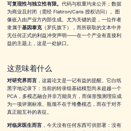
可复现性与独立性有限。
代码与权重均未公开；数据
为商业且封闭（需经 Flatiron/Caris 授权访问）。图
像嵌入由产业方内部生成。尤为关键的是，一位作者
隶属于
基因泰克
（罗氏旗下），而所获取的文本中并
无任何正式的利益冲突声明——在一个产业有直接利
益的主题上，这是一处缺口。
这意味着什么
对研究界而言
，这篇论文是一记有益的提醒。它白纸
黑字地记录下：当前的转录组基础模型尚未超越一个
PCA，多模态融合并非万能良方，而保形预测理应成
为一项评测标准。瓶颈不在于堆叠模态，而在于对齐
真正能互补的表征。
对临床医生而言
，今天没有任何东西可供部署：没有