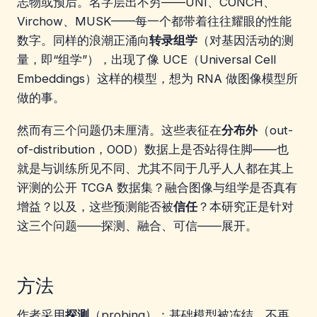
志物或预后。名字层出不穷——UNI、CONCH、
Virchow、MUSK——每一个都带着往往耀眼的性能
数字。同样的浪潮正涌向
转录组学
（对基因活动的测
量，即“组学”），出现了像 UCE（Universal Cell
Embeddings）这样的模型，想为 RNA 做图像模型所
做的事。
然而有三个问题仍未厘清。这些表征在
分布外
（out-
of-distribution，OOD）数据上是否站得住脚——也
就是与训练所见不同、尤其不同于几乎人人都在其上
评测的公开 TCGA 数据集？融合图像与组学是否真有
增益？以及，这些预测能否被
信任
？本研究正是针对
这三个问题——探测、融合、可信——展开。
方法
作者采用
探测
（probing）：基础模型被冻结，不再