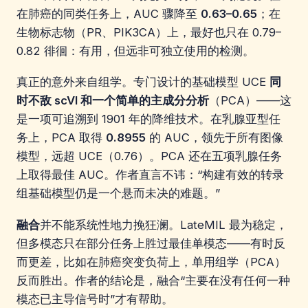
在肺癌的同类任务上，AUC 骤降至
0.63–0.65
；在
生物标志物（PR、PIK3CA）上，最好也只在 0.79–
0.82 徘徊：有用，但远非可独立使用的检测。
真正的意外来自组学。专门设计的基础模型 UCE
同
时不敌 scVI 和一个简单的主成分分析
（PCA）——这
是一项可追溯到 1901 年的降维技术。在乳腺亚型任
务上，PCA 取得
0.8955
的 AUC，领先于所有图像
模型，远超 UCE（0.76）。PCA 还在五项乳腺任务
上取得最佳 AUC。作者直言不讳：“构建有效的转录
组基础模型仍是一个悬而未决的难题。”
融合
并不能系统性地力挽狂澜。LateMIL 最为稳定，
但多模态只在部分任务上胜过最佳单模态——有时反
而更差，比如在肺癌突变负荷上，单用组学（PCA）
反而胜出。作者的结论是，融合“主要在没有任何一种
模态已主导信号时”才有帮助。