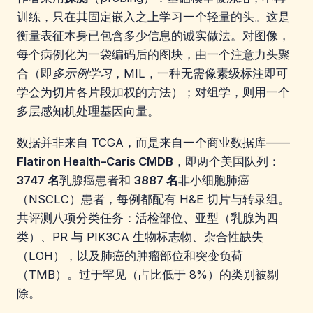
训练，只在其固定嵌入之上学习一个轻量的头。这是
衡量表征本身已包含多少信息的诚实做法。对图像，
每个病例化为一袋编码后的图块，由一个注意力头聚
合（即
多示例学习
，MIL，一种无需像素级标注即可
学会为切片各片段加权的方法）；对组学，则用一个
多层感知机处理基因向量。
数据并非来自 TCGA，而是来自一个商业数据库——
Flatiron Health–Caris CMDB
，即两个美国队列：
3747 名
乳腺癌患者和
3887 名
非小细胞肺癌
（NSCLC）患者，每例都配有 H&E 切片与转录组。
共评测八项分类任务：活检部位、亚型（乳腺为四
类）、PR 与 PIK3CA 生物标志物、杂合性缺失
（LOH），以及肺癌的肿瘤部位和突变负荷
（TMB）。过于罕见（占比低于 8%）的类别被剔
除。