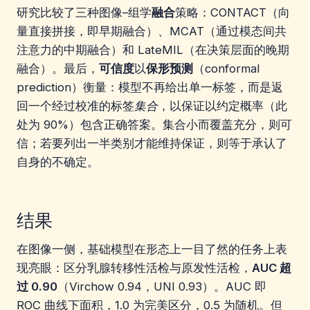
研究比较了三种图像–组学
融合
策略：CONTACT（向
量直接拼接，即早期融合）、MCAT（通过模态间共
注意力的中期融合）和 LateMIL（在决策层面的晚期
融合）。最后，
可信度
以
保形预测
（conformal
prediction）衡量：模型不再给出单一标签，而是返
回一个经过校准的标签
集合
，以保证以约定概率（此
处为 90%）包含正确答案。集合小而覆盖充分，则可
信；若要列出一半类别才能维持保证，则等于承认了
自身的不确定。
结果
在图像一侧，基础模型在形态上一目了然的任务上表
现亮眼：区分乳腺转移性活检与原发性活检，
AUC 超
过 0.90
（Virchow 0.94，UNI 0.93）。AUC 即
ROC 曲线下面积，1.0 为完美区分，0.5 为随机。但