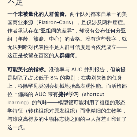
不足
一个未被量化的人群偏倚。
两个队列都来自单一的美
国商业来源（Flatiron–Caris），且仅涉及两种癌症。
作者承认存在“亚组间的差异”，却没有公布任何分亚
组（年龄、族裔、中心）的表格。没有这些数字，就
无法判断对代表性不足人群可信度是否依然成立——
这正是被留在盲区的
人群偏倚
。
可能美化的指标。
准确率与 AUC 并列报告，但前提
是剔除了占比低于 8% 的类别：在类别失衡的任务
上，移除罕见类别会机械地抬高表观性能。而活检部
位上偏高的 AUC 带有
捷径学习
（shortcut
learning）的气味——模型很可能利用了粗糙的形态
学特征（转移组织对原发组织）而非精细的生物学，
与难度高得多的生物标志物之间的巨大落差正印证了
这一点。