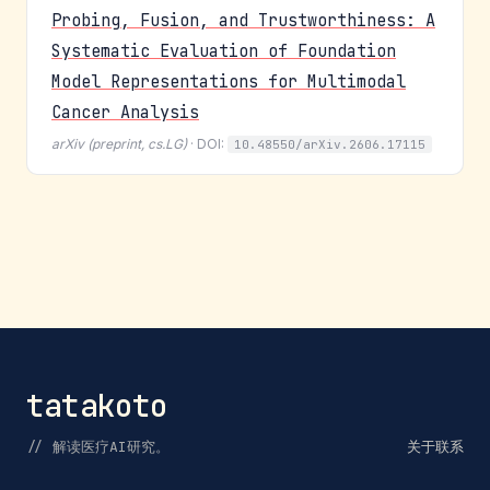
Probing, Fusion, and Trustworthiness: A
Systematic Evaluation of Foundation
Model Representations for Multimodal
Cancer Analysis
arXiv (preprint, cs.LG)
· DOI:
10.48550/arXiv.2606.17115
tatakoto
// 解读医疗AI研究。
关于
联系